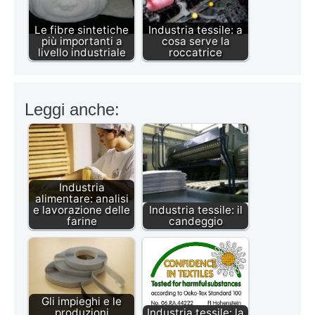
Le fibre sintetiche
Industria tessile: a
più importanti a
cosa serve la
livello industriale
roccatrice
Leggi anche:
Industria
alimentare: analisi
e lavorazione delle
Industria tessile: il
farine
candeggio
Gli impieghi e le
produzioni
Industria tessile: la