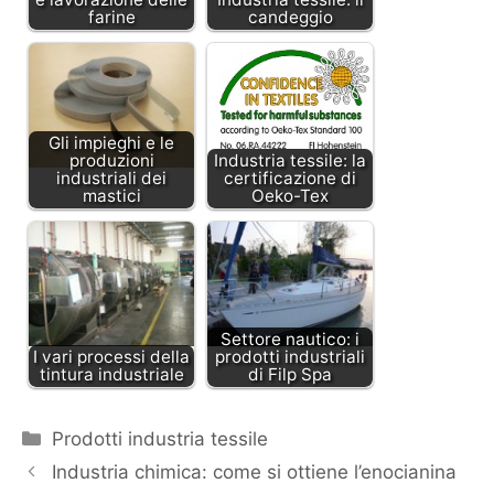
farine
candeggio
Gli impieghi e le
produzioni
Industria tessile: la
industriali dei
certificazione di
mastici
Oeko-Tex
Settore nautico: i
I vari processi della
prodotti industriali
tintura industriale
di Filp Spa
Categorie
Prodotti industria tessile
Industria chimica: come si ottiene l’enocianina