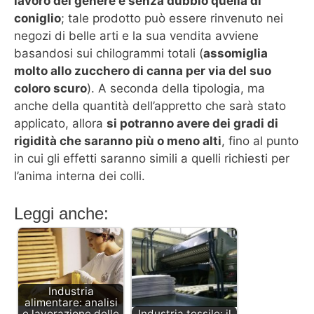
lavoro del genere è senza dubbio quella di
coniglio
; tale prodotto può essere rinvenuto nei
negozi di belle arti e la sua vendita avviene
basandosi sui chilogrammi totali (
assomiglia
molto allo zucchero di canna per via del suo
coloro scuro
). A seconda della tipologia, ma
anche della quantità dell’appretto che sarà stato
applicato, allora
si potranno avere dei gradi di
rigidità che saranno più o meno alti
, fino al punto
in cui gli effetti saranno simili a quelli richiesti per
l’anima interna dei colli.
Leggi anche:
Industria
alimentare: analisi
e lavorazione delle
Industria tessile: il