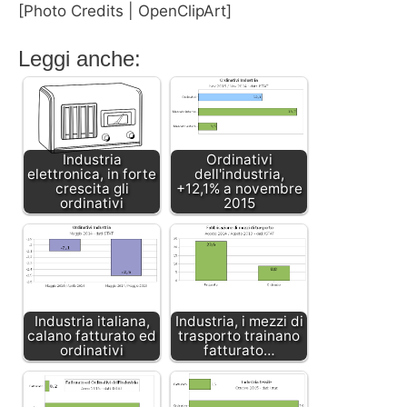
[Photo Credits | OpenClipArt]
Leggi anche:
Industria
Ordinativi
elettronica, in forte
dell'industria,
crescita gli
+12,1% a novembre
ordinativi
2015
Industria italiana,
Industria, i mezzi di
calano fatturato ed
trasporto trainano
ordinativi
fatturato…