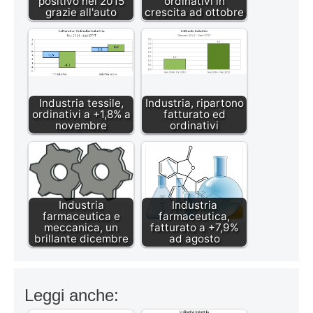
positivo nel 2015
ordinativi in
grazie all'auto
crescita ad ottobre
Industria tessile,
Industria, ripartono
ordinativi a +1,8% a
fatturato ed
novembre
ordinativi
Industria
Industria
farmaceutica e
farmaceutica,
meccanica, un
fatturato a +7,9%
brillante dicembre
ad agosto
Leggi anche: