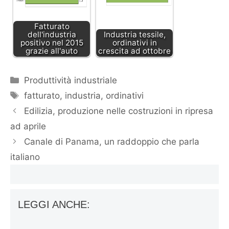
Fatturato
dell'industria
Industria tessile,
positivo nel 2015
ordinativi in
grazie all'auto
crescita ad ottobre
Categorie
Produttività industriale
Tag
fatturato
,
industria
,
ordinativi
Edilizia, produzione nelle costruzioni in ripresa
ad aprile
Canale di Panama, un raddoppio che parla
italiano
LEGGI ANCHE: