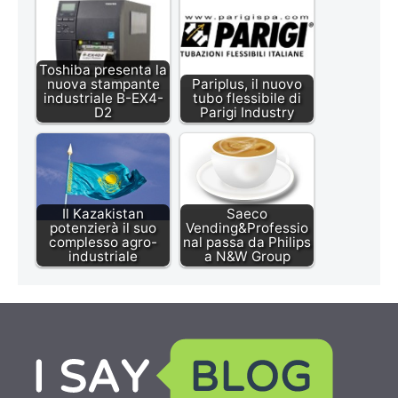
Toshiba presenta la
nuova stampante
Pariplus, il nuovo
industriale B-EX4-
tubo flessibile di
D2
Parigi Industry
Il Kazakistan
Saeco
potenzierà il suo
Vending&Professio
complesso agro-
nal passa da Philips
industriale
a N&W Group