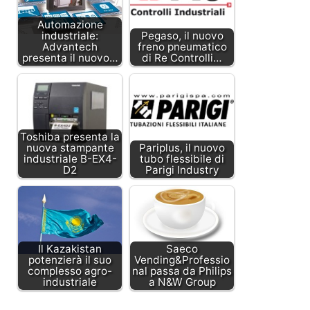
Automazione
industriale:
Pegaso, il nuovo
Advantech
freno pneumatico
presenta il nuovo…
di Re Controlli…
Toshiba presenta la
nuova stampante
Pariplus, il nuovo
industriale B-EX4-
tubo flessibile di
D2
Parigi Industry
Il Kazakistan
Saeco
potenzierà il suo
Vending&Professio
complesso agro-
nal passa da Philips
industriale
a N&W Group