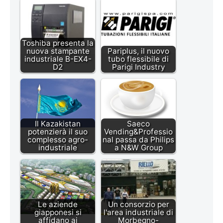
Toshiba presenta la
nuova stampante
Pariplus, il nuovo
industriale B-EX4-
tubo flessibile di
D2
Parigi Industry
Il Kazakistan
Saeco
potenzierà il suo
Vending&Professio
complesso agro-
nal passa da Philips
industriale
a N&W Group
Le aziende
Un consorzio per
giapponesi si
l'area industriale di
affidano ai
Morbegno-