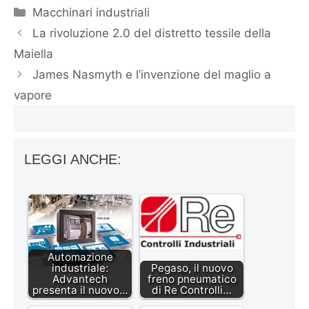
Categorie
Macchinari industriali
La rivoluzione 2.0 del distretto tessile della
Maiella
James Nasmyth e l’invenzione del maglio a
vapore
LEGGI ANCHE:
Automazione
industriale:
Pegaso, il nuovo
Advantech
freno pneumatico
presenta il nuovo…
di Re Controlli…