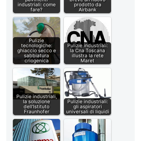
industriali: come
prodotto da
fare?
Airbank
Pulizie
tecnologiche:
Pulizie industriali:
ghiaccio secco e
la Cna Toscana
sabbiatura
illustra la rete
criogenica
Maret
Pulizie industriali,
la soluzione
Pulizie industriali:
dell'Istituto
gli aspiratori
Fraunhofer
universali di liquidi