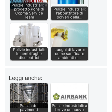
Pulizie industriali: il
progetto Pchs di
Pulizie industriali:
Copma Service
l'abbattitore di
Team
polveri della…
Pulizie industriali:
Luoghi di lavoro:
le centrifughe
come sanificare
disoleatrici
ambienti e…
Leggi anche:
Pulizia dei
Pulizie industriali: a
pavimenti
breve un nuovo