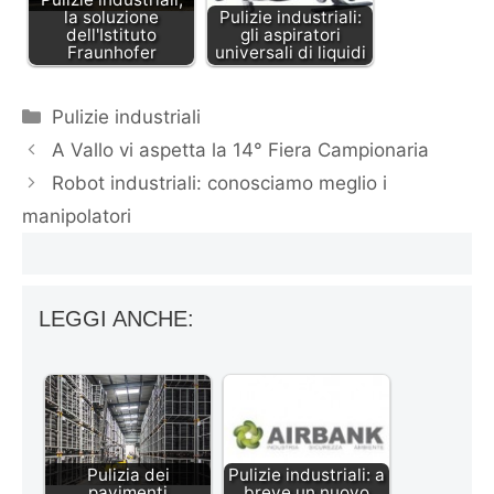
la soluzione
Pulizie industriali:
dell'Istituto
gli aspiratori
Fraunhofer
universali di liquidi
Categorie
Pulizie industriali
A Vallo vi aspetta la 14° Fiera Campionaria
Robot industriali: conosciamo meglio i
manipolatori
LEGGI ANCHE:
Pulizia dei
Pulizie industriali: a
pavimenti
breve un nuovo