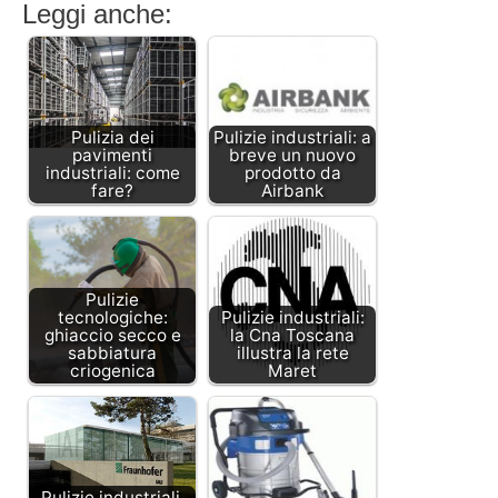
Leggi anche:
Pulizia dei
Pulizie industriali: a
pavimenti
breve un nuovo
industriali: come
prodotto da
fare?
Airbank
Pulizie
tecnologiche:
Pulizie industriali:
ghiaccio secco e
la Cna Toscana
sabbiatura
illustra la rete
criogenica
Maret
Pulizie industriali,