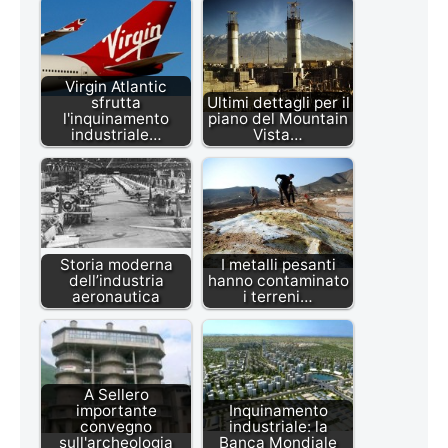
Virgin Atlantic
sfrutta
Ultimi dettagli per il
l'inquinamento
piano del Mountain
industriale…
Vista…
Storia moderna
I metalli pesanti
dell’industria
hanno contaminato
aeronautica
i terreni…
A Sellero
importante
Inquinamento
convegno
industriale: la
sull'archeologia
Banca Mondiale