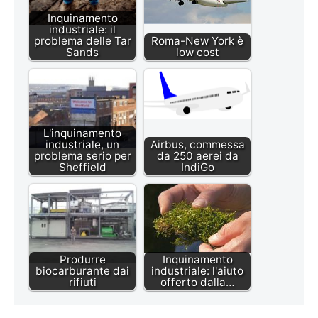
Inquinamento
industriale: il
problema delle Tar
Roma-New York è
Sands
low cost
L'inquinamento
industriale, un
Airbus, commessa
problema serio per
da 250 aerei da
Sheffield
IndiGo
Produrre
Inquinamento
biocarburante dai
industriale: l'aiuto
rifiuti
offerto dalla…