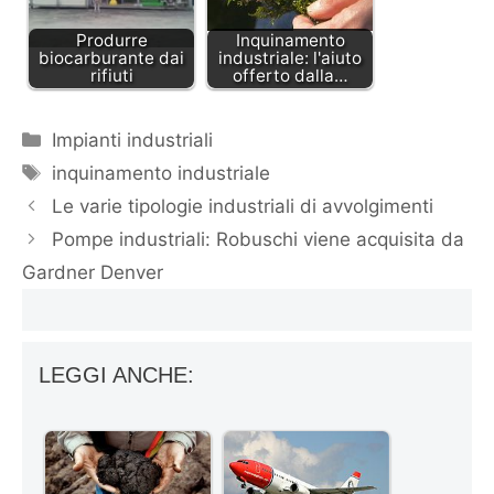
Produrre
Inquinamento
biocarburante dai
industriale: l'aiuto
rifiuti
offerto dalla…
Categorie
Impianti industriali
Tag
inquinamento industriale
Le varie tipologie industriali di avvolgimenti
Pompe industriali: Robuschi viene acquisita da
Gardner Denver
LEGGI ANCHE: