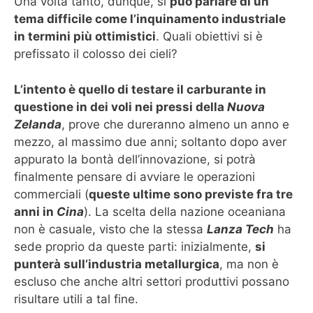
Una volta tanto, dunque, si
può parlare di un
tema difficile come l’inquinamento industriale
in termini più ottimistici
. Quali obiettivi si è
prefissato il colosso dei cieli?
L’intento è quello di testare il carburante in
questione in dei voli nei pressi della
Nuova
Zelanda
, prove che dureranno almeno un anno e
mezzo, al massimo due anni; soltanto dopo aver
appurato la bontà dell’innovazione, si potrà
finalmente pensare di avviare le operazioni
commerciali (
queste ultime sono previste fra tre
anni in
Cina
). La scelta della nazione oceaniana
non è casuale, visto che la stessa
Lanza Tech
ha
sede proprio da queste parti: inizialmente,
si
punterà sull’industria metallurgica
, ma non è
escluso che anche altri settori produttivi possano
risultare utili a tal fine.