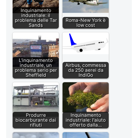
Inquinamento
industriale: il
problema delle Tar
Roma-New York è
Sands
low cost
L'inquinamento
industriale, un
Airbus, commessa
problema serio per
da 250 aerei da
Sheffield
IndiGo
Produrre
Inquinamento
biocarburante dai
industriale: l'aiuto
rifiuti
offerto dalla…