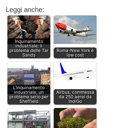
Leggi anche:
Inquinamento
industriale: il
problema delle Tar
Roma-New York è
Sands
low cost
L'inquinamento
industriale, un
Airbus, commessa
problema serio per
da 250 aerei da
Sheffield
IndiGo