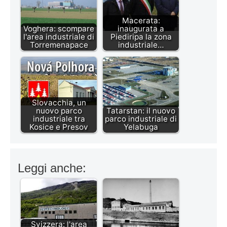
Macerata:
Voghera: scompare
inaugurata a
l'area industriale di
Piediripa la zona
Torremenapace
industriale…
Slovacchia, un
nuovo parco
Tatarstan: il nuovo
industriale tra
parco industriale di
Kosice e Presov
Yelabuga
Leggi anche:
Svizzera: l'area