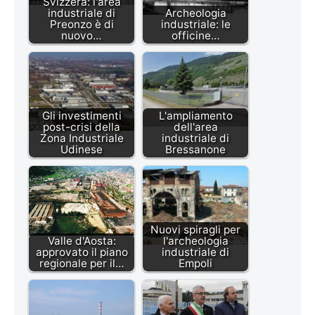
Svizzera: l'area
industriale di
Archeologia
Preonzo è di
industriale: le
nuovo…
officine…
Gli investimenti
L'ampliamento
post-crisi della
dell'area
Zona Industriale
industriale di
Udinese
Bressanone
Nuovi spiragli per
Valle d'Aosta:
l'archeologia
approvato il piano
industriale di
regionale per il…
Empoli