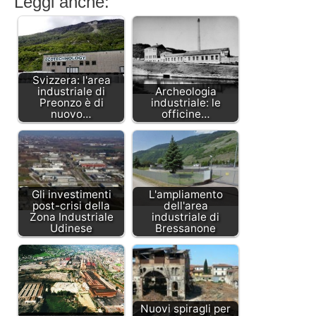
Leggi anche:
Svizzera: l'area
industriale di
Archeologia
Preonzo è di
industriale: le
nuovo…
officine…
Gli investimenti
L'ampliamento
post-crisi della
dell'area
Zona Industriale
industriale di
Udinese
Bressanone
Nuovi spiragli per