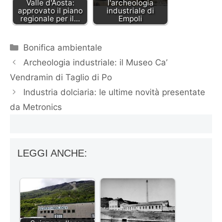
Valle d'Aosta:
l'archeologia
approvato il piano
industriale di
regionale per il…
Empoli
Categorie
Bonifica ambientale
Archeologia industriale: il Museo Ca’
Vendramin di Taglio di Po
Industria dolciaria: le ultime novità presentate
da Metronics
LEGGI ANCHE: