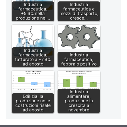
Industria
Industria
farmaceutica,
farmaceutica e
+5,6% nella
mezzi di trasporto,
produzione nei…
cresce…
Industria
farmaceutica,
Industria
fatturato a +7,9%
farmaceutica,
ad agosto
febbraio positivo
Industria
Edilizia, la
alimentare,
produzione nelle
produzione in
costruzioni risale
crescita a
ad agosto
novembre