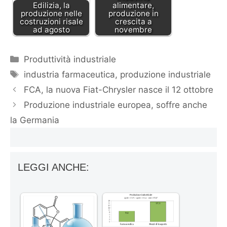
Edilizia, la
alimentare,
produzione nelle
produzione in
costruzioni risale
crescita a
ad agosto
novembre
Categorie
Produttività industriale
Tag
industria farmaceutica
,
produzione industriale
FCA, la nuova Fiat-Chrysler nasce il 12 ottobre
Produzione industriale europea, soffre anche
la Germania
LEGGI ANCHE: