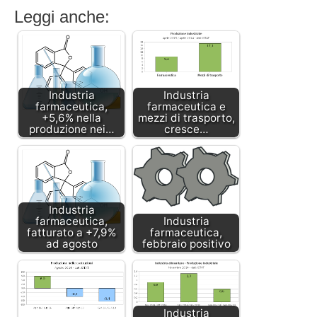
Leggi anche:
Industria
Industria
farmaceutica,
farmaceutica e
+5,6% nella
mezzi di trasporto,
produzione nei…
cresce…
Industria
farmaceutica,
Industria
fatturato a +7,9%
farmaceutica,
ad agosto
febbraio positivo
Industria