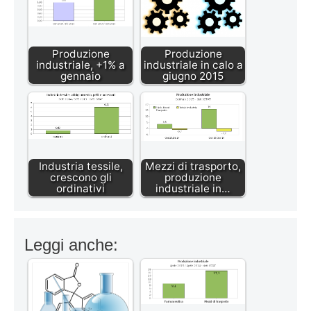
Produzione
Produzione
industriale, +1% a
industriale in calo a
gennaio
giugno 2015
Industria tessile,
Mezzi di trasporto,
crescono gli
produzione
ordinativi
industriale in…
Leggi anche: