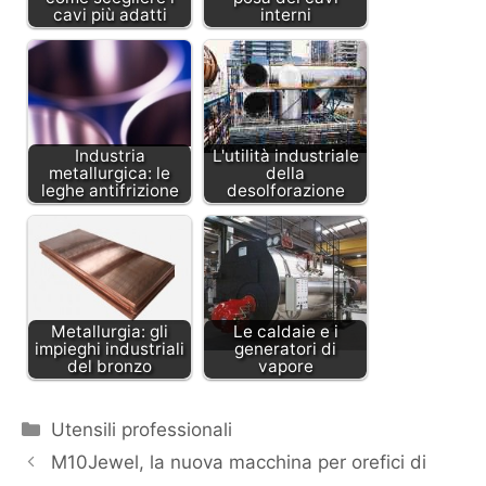
cavi più adatti
interni
Industria
L'utilità industriale
metallurgica: le
della
leghe antifrizione
desolforazione
Metallurgia: gli
Le caldaie e i
impieghi industriali
generatori di
del bronzo
vapore
Categorie
Utensili professionali
M10Jewel, la nuova macchina per orefici di