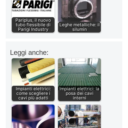
Pariplus, il nuovo
tubo flessibile di
Leghe metalliche: il
Parigi Industry
silumin
Leggi anche:
Impianti elettrici:
Impianti elettrici: la
come scegliere i
posa dei cavi
cavi più adatti
interni