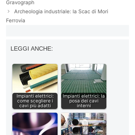
Gravograph
Archeologia industriale: la Scac di Mori
Ferrovia
LEGGI ANCHE:
Impianti elettrici:
Impianti elettrici: la
come scegliere i
posa dei cavi
cavi più adatti
interni