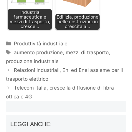
Industria
farmaceutica e
Edilizia, produzione
mezzi di trasporto,
nelle costruzioni in
cresce…
crescita a…
Categorie
Produttività industriale
Tag
aumento produzione
,
mezzi di trasporto
,
produzione industriale
Relazioni industriali, Eni ed Enel assieme per il
trasporto elettrico
Telecom Italia, cresce la diffusione di fibra
ottica e 4G
LEGGI ANCHE: