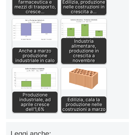
farmaceutica e
Edilizia, produzione
mezzi di trasporto,
nelle costruzioni in
cresce…
crescita a…
Industria
alimentare,
Anche a marzo
produzione in
produzione
crescita a
industriale in calo
novembre
Produzione
industriale, ad
Edilizia, cala la
aprile cresce
produzione nelle
dell'1,6%
costruzioni a marzo
Leggi anche: