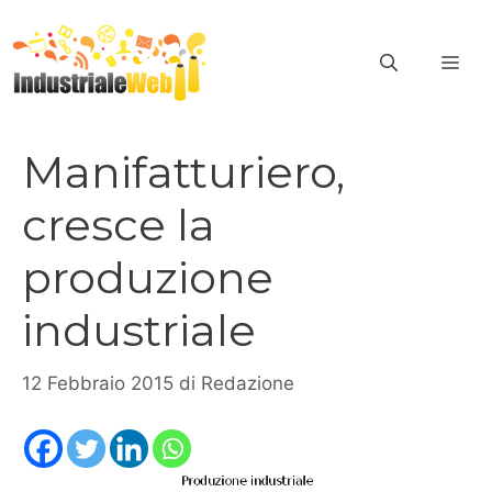
Vai
al
ME
contenuto
Manifatturiero,
cresce la
produzione
industriale
12 Febbraio 2015
di
Redazione