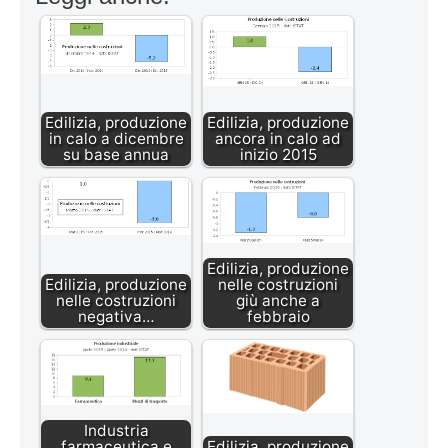
Edilizia, produzione
Edilizia, produzione
in calo a dicembre
ancora in calo ad
su base annua
inizio 2015
Edilizia, produzione
Edilizia, produzione
nelle costruzioni
nelle costruzioni
giù anche a
negativa…
febbraio
Industria
farmaceutica e
Edilizia, produzione