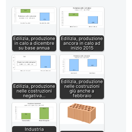
Edilizia, produzione
Edilizia, produzione
in calo a dicembre
ancora in calo ad
su base annua
inizio 2015
Edilizia, produzione
Edilizia, produzione
nelle costruzioni
nelle costruzioni
giù anche a
negativa…
febbraio
Industria