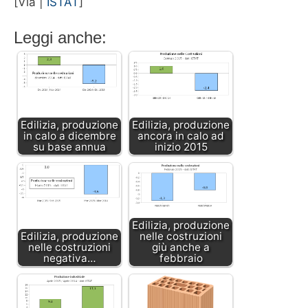
[Via |
ISTAT
]
Leggi anche:
Edilizia, produzione
Edilizia, produzione
in calo a dicembre
ancora in calo ad
su base annua
inizio 2015
Edilizia, produzione
Edilizia, produzione
nelle costruzioni
nelle costruzioni
giù anche a
negativa…
febbraio