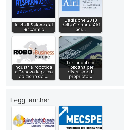
L'edizione 2013
Inizia il Salone del
della Giornata Airi
Risparmio
per…
Tre incontri in
Industria robotica:
Toscana per
a Genova la prima
discutere di
edizione del…
proprietà…
Leggi anche: