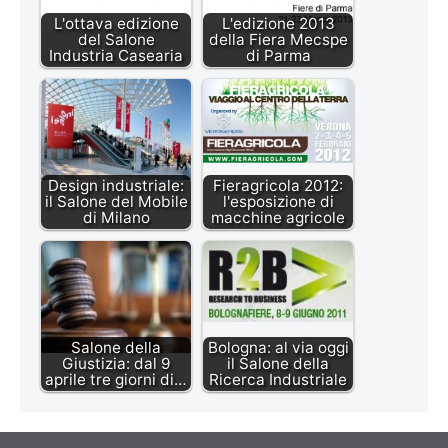
L'ottava edizione
L'edizione 2013
del Salone
della Fiera Mecspe
Industria Casearia
di Parma
Design industriale:
Fieragricola 2012:
il Salone del Mobile
l'esposizione di
di Milano
macchine agricole
Salone della
Bologna: al via oggi
Giustizia: dal 9
il Salone della
aprile tre giorni di…
Ricerca Industriale