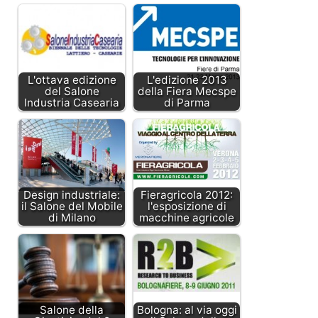
L'ottava edizione
L'edizione 2013
del Salone
della Fiera Mecspe
Industria Casearia
di Parma
Design industriale:
Fieragricola 2012:
il Salone del Mobile
l'esposizione di
di Milano
macchine agricole
Salone della
Bologna: al via oggi