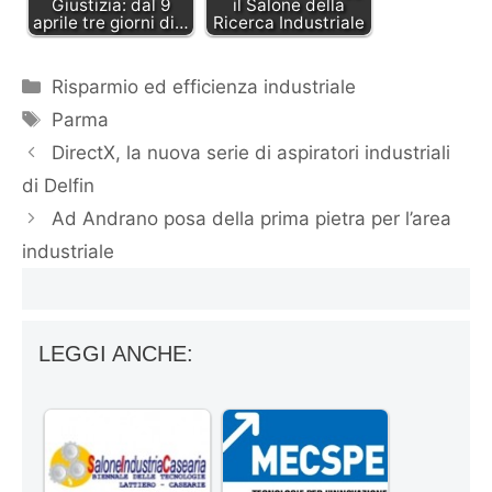
Giustizia: dal 9
il Salone della
aprile tre giorni di…
Ricerca Industriale
Categorie
Risparmio ed efficienza industriale
Tag
Parma
DirectX, la nuova serie di aspiratori industriali
di Delfin
Ad Andrano posa della prima pietra per l’area
industriale
LEGGI ANCHE: