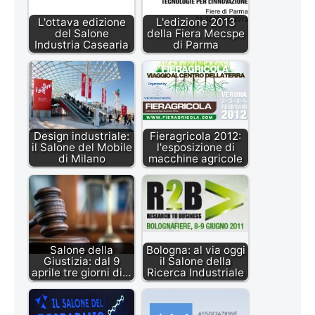
L'ottava edizione
L'edizione 2013
del Salone
della Fiera Mecspe
Industria Casearia
di Parma
Design industriale:
Fieragricola 2012:
il Salone del Mobile
l'esposizione di
di Milano
macchine agricole
Salone della
Bologna: al via oggi
Giustizia: dal 9
il Salone della
aprile tre giorni di…
Ricerca Industriale