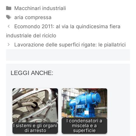
Categorie
Macchinari industriali
Tag
aria compressa
Ecomondo 2011: al via la quindicesima fiera
industriale del riciclo
Lavorazione delle superfici rigate: le piallatrici
LEGGI ANCHE:
I condensatori a
I sistemi e gli organi
miscela e a
di arresto
superficie