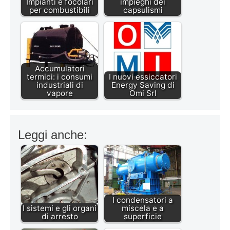
Impianti e focolari
impieghi dei
per combustibili
capsulismi
Accumulatori
termici: i consumi
I nuovi essiccatori
industriali di
Energy Saving di
vapore
Omi Srl
Leggi anche:
I condensatori a
I sistemi e gli organi
miscela e a
di arresto
superficie