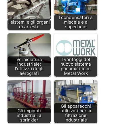
I condensatori a
I sistemi e gli organi
miscela e a
di arresto
superficie
Verniciatura
I vantaggi del
industriale:
nuovo sistema
l'utilizzo degli
pneumatico di
aerografi
Metal Work
Gli apparecchi
Gli impianti
utilizzati per la
industriali a
filtrazione
sprinkler
industriale