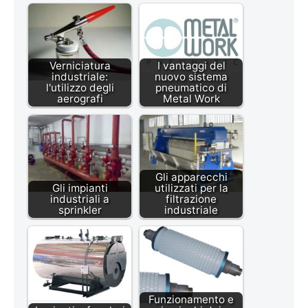
Verniciatura
I vantaggi del
industriale:
nuovo sistema
l'utilizzo degli
pneumatico di
aerografi
Metal Work
Gli apparecchi
Gli impianti
utilizzati per la
industriali a
filtrazione
sprinkler
industriale
Funzionamento e