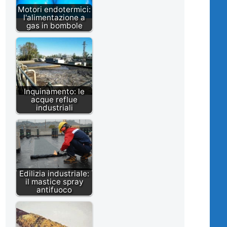
Motori endotermici:
l'alimentazione a
gas in bombole
Inquinamento: le
acque reflue
industriali
Edilizia industriale:
il mastice spray
antifuoco