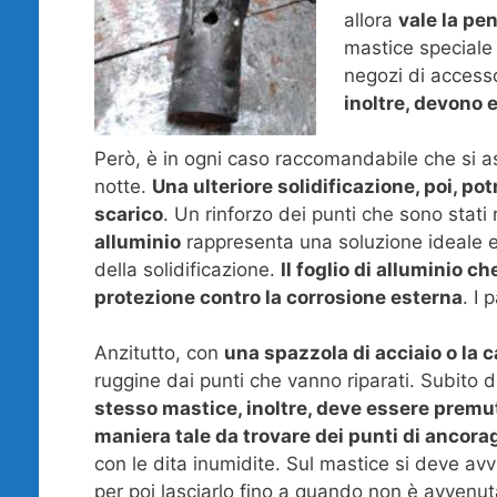
allora
vale la pe
mastice speciale 
negozi di accesso
inoltre, devono e
Però, è in ogni caso raccomandabile che si a
notte.
Una ulteriore solidificazione, poi, po
scarico
. Un rinforzo dei punti che sono stati 
alluminio
rappresenta una soluzione ideale e 
della solidificazione.
Il foglio di alluminio 
protezione contro la corrosione esterna
. I 
Anzitutto, con
una spazzola di acciaio o la c
ruggine dai punti che vanno riparati. Subito 
stesso mastice, inoltre, deve essere premut
maniera tale da trovare dei punti di ancora
con le dita inumidite. Sul mastice si deve avvolg
per poi lasciarlo fino a quando non è avvenut