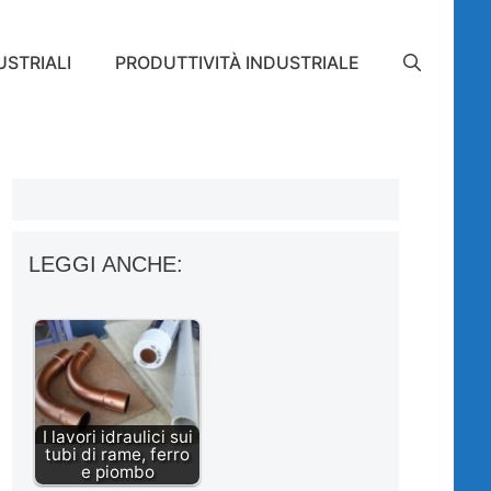
STRIALI
PRODUTTIVITÀ INDUSTRIALE
LEGGI ANCHE:
I lavori idraulici sui
tubi di rame, ferro
e piombo