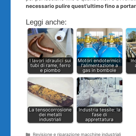
necessario pulire quest’ultimo fino a portar
Leggi anche:
I lavori idraulici sui
Motori endotermici:
In
tubi di rame, ferro
l'alimentazione a
e piombo
gas in bombole
La tensocorrosione
Industria tessile: la
dei metalli
fase di
industriali
apprettatura
Categorie
Revisione e riparazione macchine industriali