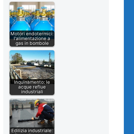
Motori endotermici:
l'alimentazione a
gas in bombole
Inquinamento: le
acque reflue
industriali
Edilizia industriale: