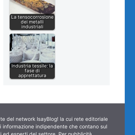
La tensocorrosione
dei metalli
industriali
Industria tessile: la
fase di
apprettatura
te del network IsayBlog! la cui rete editoriale
di informazione indipendente che contano sul
 ed esperti del settore. Per pubblicità,