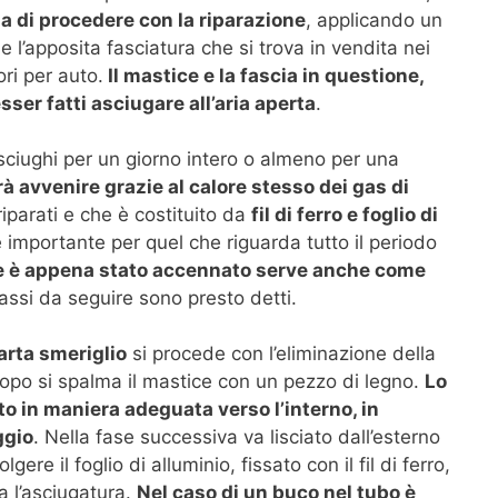
na di procedere con la riparazione
, applicando un
e l’apposita fasciatura che si trova in vendita nei
ri per auto.
Il mastice e la fascia in questione,
sser fatti asciugare all’aria aperta
.
sciughi per un giorno intero o almeno per una
trà avvenire grazie al calore stesso dei gas di
riparati e che è costituito da
fil di ferro e foglio di
importante per quel che riguarda tutto il periodo
che è appena stato accennato serve anche come
passi da seguire sono presto detti.
arta smeriglio
si procede con l’eliminazione della
dopo si spalma il mastice con un pezzo di legno.
Lo
o in maniera adeguata verso l’interno, in
ggio
. Nella fase successiva va lisciato dall’esterno
ere il foglio di alluminio, fissato con il fil di ferro,
a l’asciugatura.
Nel caso di un buco nel tubo è