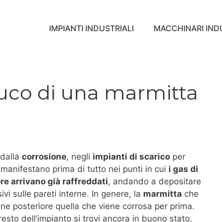
IMPIANTI INDUSTRIALI
MACCHINARI INDU
buco di una marmitta
 dalla
corrosione
, negli
impianti di scarico
per
i manifestano prima di tutto nei punti in cui
i gas di
re arrivano già raffreddati
, andando a depositare
ivi sulle pareti interne. In genere, la
marmitta
che
ione posteriore quella che viene corrosa per prima.
 resto dell’impianto si trovi ancora in buono stato,