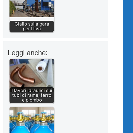
Giallo sulla gara
per l'Ilva
Leggi anche:
I lavori idraulici sui
tubi di rame, ferro
e piombo