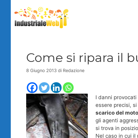
Vai
al
contenuto
Come si ripara il 
8 Giugno 2013
di
Redazione
I danni provocati
essere precisi, s
scarico del moto
gli agenti aggress
si trova in posiz
Nel caso in cui il