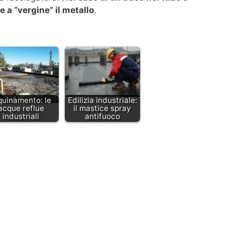
e a “vergine” il metallo
.
quinamento: le
Edilizia industriale:
acque reflue
il mastice spray
industriali
antifuoco