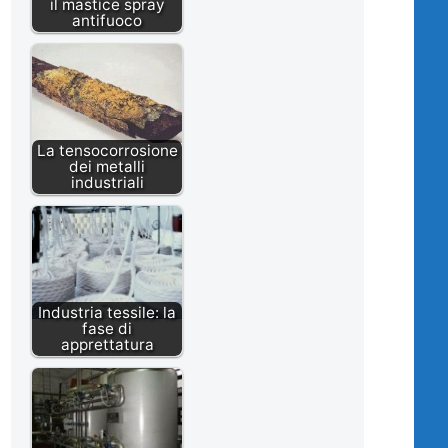
il mastice spray
antifuoco
La tensocorrosione
dei metalli
industriali
Industria tessile: la
fase di
apprettatura