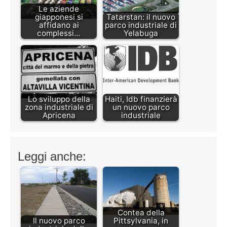
Le aziende
giapponesi si
Tatarstan: il nuovo
affidano ai
parco industriale di
complessi…
Yelabuga
Lo sviluppo della
Haiti, Idb finanzierà
zona industriale di
un nuovo parco
Apricena
industriale
Leggi anche:
Contea della
Il nuovo parco
Pittsylvania, in