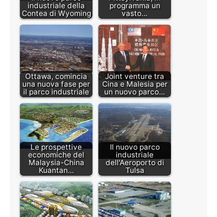
industriale della
programma un
Contea di Wyoming
vasto…
Ottawa, comincia
Joint venture tra
una nuova fase per
Cina e Malesia per
il parco industriale
un nuovo parco…
Le prospettive
Il nuovo parco
economiche del
industriale
Malaysia-China
dell'Aeroporto di
Kuantan…
Tulsa