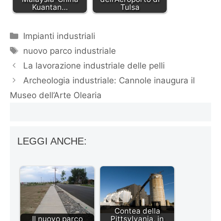
Kuantan…
Tulsa
Categorie
Impianti industriali
Tag
nuovo parco industriale
La lavorazione industriale delle pelli
Archeologia industriale: Cannole inaugura il
Museo dell’Arte Olearia
LEGGI ANCHE:
Contea della
Il nuovo parco
Pittsylvania, in