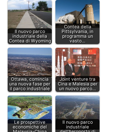
Contea della
Il nuovo parco
Pittsylvania, in
industriale della
programma un
Contea di Wyoming
vasto…
Ottawa, comincia
Joint venture tra
una nuova fase per
Cina e Malesia per
il parco industriale
un nuovo parco…
Le prospettive
Il nuovo parco
economiche del
industriale
Malaysia-China
dell'Aeroporto di