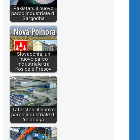
Pakistan: il nuovo
parco industriale di
Sargodha
Slovacchia, un
nuovo parco
industriale tra
Kosice e Presov
Tatarstan: il nuovo
parco industriale di
Yelabuga