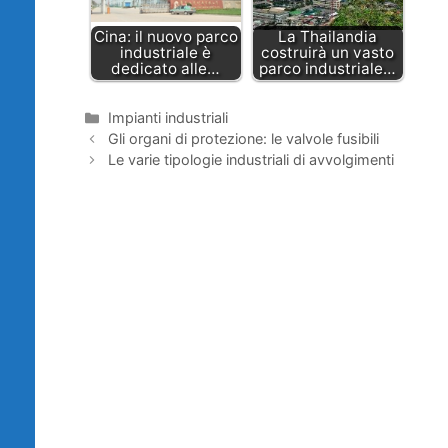
Cina: il nuovo parco
La Thailandia
industriale è
costruirà un vasto
dedicato alle…
parco industriale…
Categorie
Impianti industriali
Gli organi di protezione: le valvole fusibili
Le varie tipologie industriali di avvolgimenti