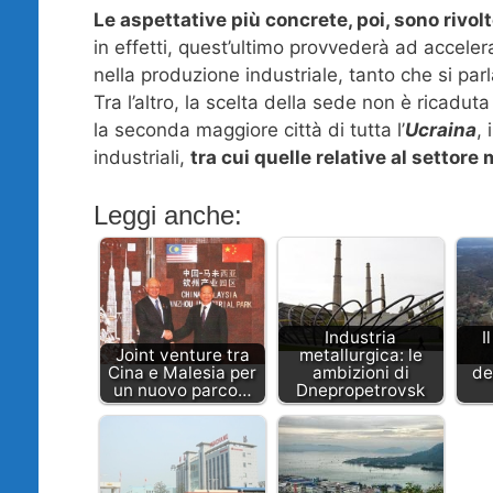
Le aspettative più concrete, poi, sono rivol
in effetti, quest’ultimo provvederà ad accelera
nella produzione industriale, tanto che si par
Tra l’altro, la scelta della sede non è ricadut
la seconda maggiore città di tutta l’
Ucraina
, 
industriali,
tra cui quelle relative al settore
Leggi anche:
Industria
I
Joint venture tra
metallurgica: le
Cina e Malesia per
ambizioni di
de
un nuovo parco…
Dnepropetrovsk