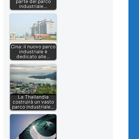
parte del parco
industriale…
Cina: il nuovo parco
industriale è
dedicato alle…
La Thailandia
costruirà un vasto
parco industriale…