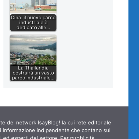
Cina: il nuovo parco
industriale è
dedicato alle…
La Thailandia
costruirà un vasto
parco industriale…
te del network IsayBlog! la cui rete editoriale
di informazione indipendente che contano sul
 ed esperti del settore. Per pubblicità,