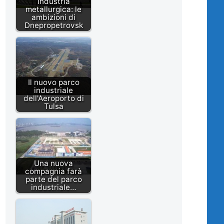
Industria
metallurgica: le
ambizioni di
Dnepropetrovsk
Il nuovo parco
industriale
dell'Aeroporto di
Tulsa
Una nuova
compagnia farà
parte del parco
industriale…