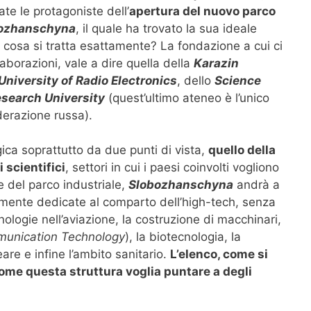
ate le protagoniste dell’
apertura del nuovo parco
ozhanschyna
, il quale ha trovato la sua ideale
i cosa si tratta esattamente? La fondazione a cui ci
laborazioni, vale a dire quella della
Karazin
University of Radio Electronics
, dello
Science
esearch University
(quest’ultimo ateneo è l’unico
derazione russa).
ca soprattutto da due punti di vista,
quello della
 scientifici
, settori in cui i paesi coinvolti vogliono
e del parco industriale,
Slobozhanschyna
andrà a
tamente dedicate al comparto dell’high-tech, senza
ologie nell’aviazione, la costruzione di macchinari,
munication Technology
), la biotecnologia, la
are e infine l’ambito sanitario.
L’elenco, come si
ome questa struttura voglia puntare a degli