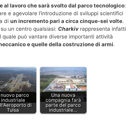
te al lavoro che sarà svolto dal parco tecnologico
:
re e agevolare l’introduzione di sviluppi scientifici
la di
un incremento pari a circa cinque-sei volte
.
a su un centro qualsiasi:
Charkiv
rappresenta infatti
il quale può vantare diverse importanti attività
 meccanico e quelle della costruzione di armi
.
l nuovo parco
Una nuova
industriale
compagnia farà
ll'Aeroporto di
parte del parco
Tulsa
industriale…