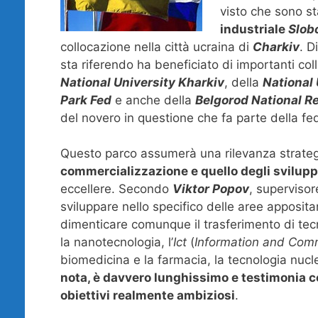
visto che sono st
industriale
Slob
collocazione nella città ucraina di
Charkiv
. D
sta riferendo ha beneficiato di importanti col
National University Kharkiv
, della
National 
Park Fed
e anche della
Belgorod National R
del novero in questione che fa parte della fe
Questo parco assumerà una rilevanza strategi
commercializzazione e quello degli sviluppi
eccellere. Secondo
Viktor Popov
, supervisor
sviluppare nello specifico delle aree apposi
dimenticare comunque il trasferimento di tecn
la nanotecnologia, l’
Ict
(
Information and Com
biomedicina e la farmacia, la tecnologia nucle
nota, è davvero lunghissimo e testimonia c
obiettivi realmente ambiziosi
.