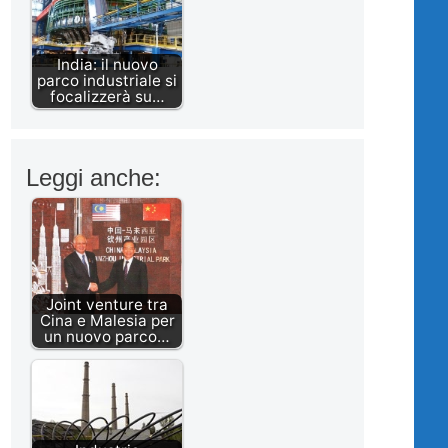
India: il nuovo
parco industriale si
focalizzerà su…
Leggi anche:
Joint venture tra
Cina e Malesia per
un nuovo parco…