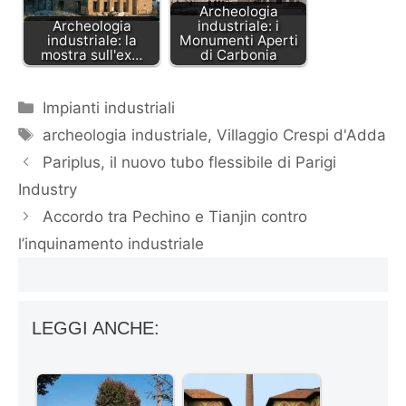
Archeologia
Archeologia
industriale: i
industriale: la
Monumenti Aperti
mostra sull'ex…
di Carbonia
Categorie
Impianti industriali
Tag
archeologia industriale
,
Villaggio Crespi d'Adda
Pariplus, il nuovo tubo flessibile di Parigi
Industry
Accordo tra Pechino e Tianjin contro
l’inquinamento industriale
LEGGI ANCHE: