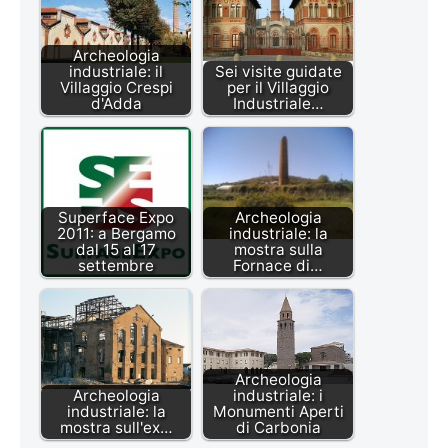
Archeologia
industriale: il
Sei visite guidate
Villaggio Crespi
per il Villaggio
d'Adda
Industriale…
Superface Expo
Archeologia
2011: a Bergamo
industriale: la
dal 15 al 17
mostra sulla
settembre
Fornace di…
Archeologia
Archeologia
industriale: i
industriale: la
Monumenti Aperti
mostra sull'ex…
di Carbonia