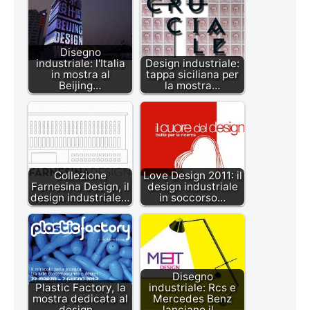
Disegno
industriale: l'Italia
Design industriale:
in mostra al
tappa siciliana per
Beijing…
la mostra…
Collezione
Love Design 2011: il
Farnesina Design, il
design industriale
design industriale…
in soccorso…
Disegno
Plastic Factory, la
industriale: Rcs e
mostra dedicata al
Mercedes Benz
design…
lanciano il…