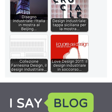
Disegno
industriale: l'Italia
Design industriale:
in mostra al
tappa siciliana per
Beijing…
la mostra…
Collezione
Love Design 2011: il
Farnesina Design, il
design industriale
design industriale…
in soccorso…