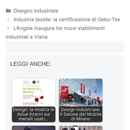
Categorie
Disegno industriale
Industria tessile: la certificazione di Oeko-Tex
L’Angola inaugura tre nuovi stabilimenti
industriali a Viana
LEGGI ANCHE:
Design: la mostra di
Design industriale:
Adue Interni sui
il Salone del Mobile
metalli usati…
di Milano