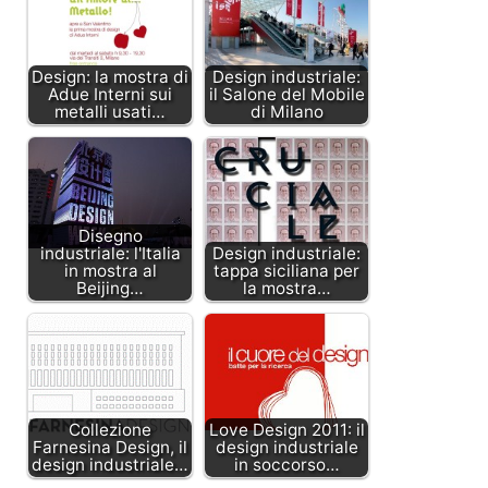
Design: la mostra di
Design industriale:
Adue Interni sui
il Salone del Mobile
metalli usati…
di Milano
Disegno
industriale: l'Italia
Design industriale:
in mostra al
tappa siciliana per
Beijing…
la mostra…
Collezione
Love Design 2011: il
Farnesina Design, il
design industriale
design industriale…
in soccorso…