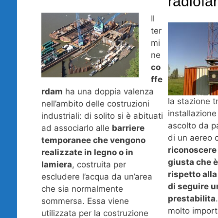
radiofa
Il
ter
mi
ne
co
ffe
rdam
ha una doppia valenza
la stazione t
nell’ambito delle costruzioni
installazione 
industriali: di solito si è abituati
ascolto da p
ad associarlo alle
barriere
di un aereo 
temporanee che vengono
riconoscere 
realizzate in legno o in
giusta che è
lamiera
, costruita per
rispetto all
escludere l’acqua da un’area
di seguire u
che sia normalmente
prestabilita
sommersa. Essa viene
molto import
utilizzata per la costruzione