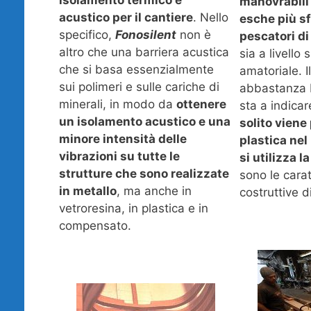
isolamento termico e
manovrabili 
acustico per il cantiere
. Nello
esche più sf
specifico,
Fonosilent
non è
pescatori di
altro che una barriera acustica
sia a livello
che si basa essenzialmente
amatoriale. I
sui polimeri e sulle cariche di
abbastanza b
minerali, in modo da
ottenere
sta a indicar
un isolamento acustico e una
solito viene
minore intensità delle
plastica ne
vibrazioni su tutte le
si utilizza l
strutture che sono realizzate
sono le carat
in metallo
, ma anche in
costruttive d
vetroresina, in plastica e in
compensato.