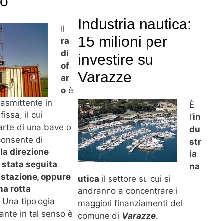
ro
Industria nautica:
Il
15 milioni per
ra
di
investire su
of
Varazze
ar
o
è
rasmittente in
È
fissa, il cui
l’
in
arte di una bave o
du
consente di
str
la direzione
ia
 stata seguita
na
a stazione, oppure
utica
il settore su cui si
na rotta
andranno a concentrare i
. Una tipologia
maggiori finanziamenti del
ante in tal senso è
comune di
Varazze
.