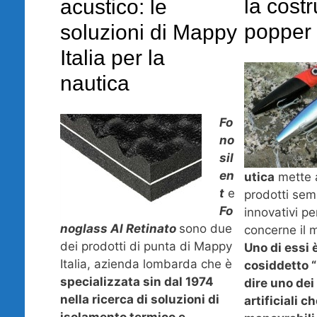
la cost
acustico: le
popper
soluzioni di Mappy
Italia per la
nautica
Fo
no
sil
en
utica
mette a
t
e
prodotti sem
Fo
innovativi pe
noglass Al Retinato
sono due
concerne il 
dei prodotti di punta di Mappy
Uno di essi 
Italia, azienda lombarda che è
cosiddetto “
specializzata sin dal 1974
dire uno dei
nella ricerca di soluzioni di
artificiali c