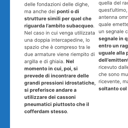
quella del ra
delle fondazioni delle dighe,
quest’ultimo,
ma anche dei
ponti o di
antenna omni
strutture simili per quel che
quale emette
riguarda l’ambito subacqueo
.
un segnale c
Nel caso in cui venga utilizzata
segnale in q
una doppia intercapedine, lo
entro un ra
spazio che è compreso tra le
uguale alla 
due armature viene riempito di
dell’emitten
argilla e di ghiaia.
Nel
ricevuto dall
momento in cui, poi, si
che sono mun
prevede di incontrare delle
ricevente, 
grandi pressioni idrostatiche,
soltanto co
si preferisce andare a
utilizzare dei cassoni
pneumatici piuttosto che il
cofferdam stesso
.