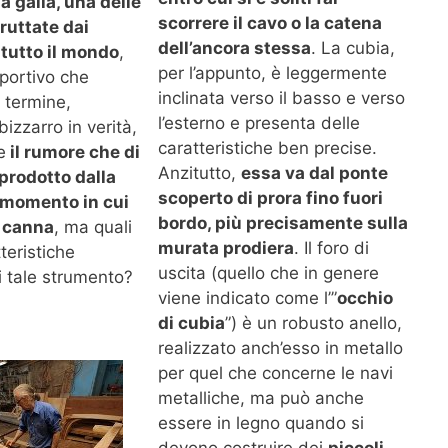
a galla, una delle
scorrere il cavo o la catena
ruttate dai
dell’ancora stessa
. La cubia,
 tutto il mondo
,
per l’appunto, è leggermente
 sportivo che
inclinata verso il basso e verso
l termine,
l’esterno e presenta delle
izzarro in verità,
caratteristiche ben precise.
e
il rumore che di
Anzitutto,
essa va dal ponte
 prodotto dalla
scoperto di prora fino fuori
l momento in cui
bordo, più precisamente sulla
a canna
, ma quali
murata prodiera
. Il foro di
teristiche
uscita (quello che in genere
i tale strumento?
viene indicato come l’”
occhio
di cubia
”) è un robusto anello,
realizzato anch’esso in metallo
per quel che concerne le navi
metalliche, ma può anche
essere in legno quando si