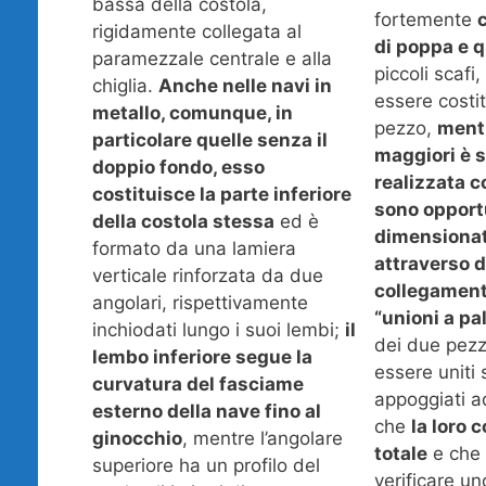
bassa della costola,
fortemente
c
rigidamente collegata al
di poppa e q
paramezzale centrale e alla
piccoli scafi
chiglia.
Anche nelle navi in
essere costi
metallo, comunque, in
pezzo,
mentr
particolare quelle senza il
maggiori è 
doppio fondo, esso
realizzata c
costituisce la parte inferiore
sono oppor
della costola stessa
ed è
dimensionate
formato da una lamiera
attraverso d
verticale rinforzata da due
collegament
angolari, rispettivamente
“unioni a pal
inchiodati lungo i suoi lembi;
il
dei due pez
lembo inferiore segue la
essere uniti
curvatura del fasciame
appoggiati a
esterno della nave fino al
che
la loro 
ginocchio
, mentre l’angolare
totale
e che 
superiore ha un profilo del
verificare u