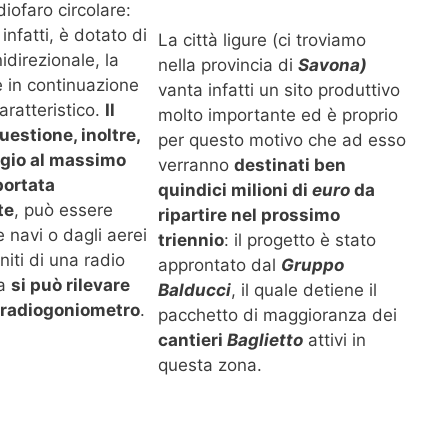
diofaro circolare:
 infatti, è dotato di
La città ligure (ci troviamo
direzionale, la
nella provincia di
Savona)
 in continuazione
vanta infatti un sito produttivo
aratteristico.
Il
molto importante ed è proprio
uestione, inoltre,
per questo motivo che ad esso
ggio al massimo
verranno
destinati ben
portata
quindici milioni di
euro
da
te
, può essere
ripartire nel prossimo
e navi o dagli aerei
triennio
: il progetto è stato
iti di una radio
approntato dal
Gruppo
ma
si può rilevare
Balducci
, il quale detiene il
l radiogoniometro
.
pacchetto di maggioranza dei
cantieri
Baglietto
attivi in
questa zona.