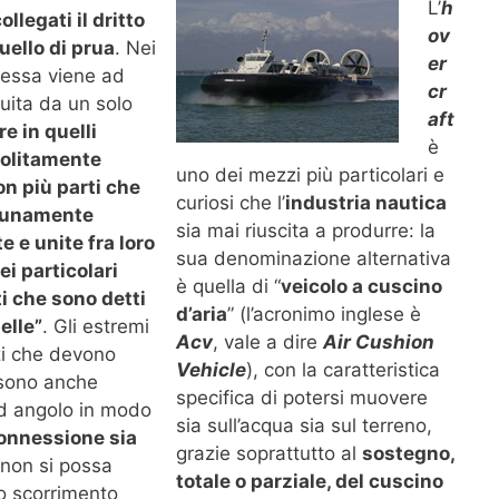
L’
h
ollegati il dritto
ov
uello di prua
. Nei
er
, essa viene ad
cr
tuita da un solo
aft
e in quelli
è
solitamente
uno dei mezzi più particolari e
on più parti che
curiosi che l’
industria nautica
tunamente
sia mai riuscita a produrre: la
 e unite fra loro
sua denominazione alternativa
ei particolari
è quella di “
veicolo a cuscino
i che sono detti
d’aria
” (l’acronimo inglese è
elle”
. Gli estremi
Acv
, vale a dire
Air Cushion
zi che devono
Vehicle
), con la caratteristica
 sono anche
specifica di potersi muovere
d angolo in modo
sia sull’acqua sia sul terreno,
connessione sia
grazie soprattutto al
sostegno,
non si possa
totale o parziale, del cuscino
no scorrimento