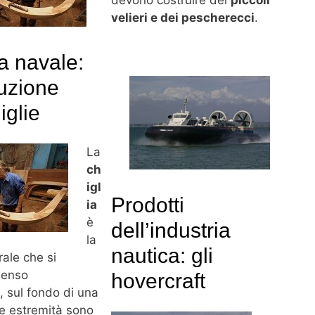
devono costruire dei
piccoli
velieri e dei pescherecci
.
ia navale:
ruzione
iglie
La
ch
igl
Prodotti
ia
è
dell’industria
la
nautica: gli
rale che si
senso
hovercraft
, sul fondo di una
ue estremità sono