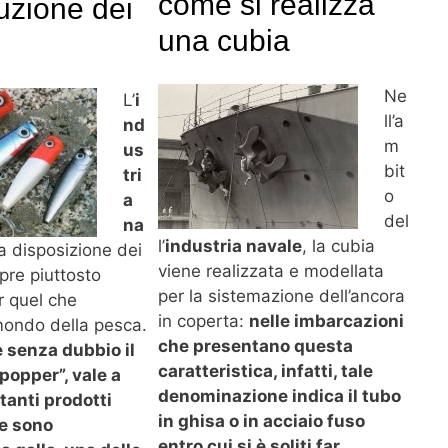
come si realizza
ruzione dei
una cubia
Ne
L’
i
ll’a
nd
m
us
bit
tri
o
a
del
na
l’
industria navale
, la cubia
 disposizione dei
viene realizzata e modellata
pre piuttosto
per la sistemazione dell’ancora
r quel che
in coperta:
nelle imbarcazioni
mondo della pesca.
che presentano questa
è senza dubbio il
caratteristica, infatti, tale
popper”, vale a
denominazione indica il tubo
 tanti prodotti
in ghisa o in acciaio fuso
he sono
entro cui si è soliti far