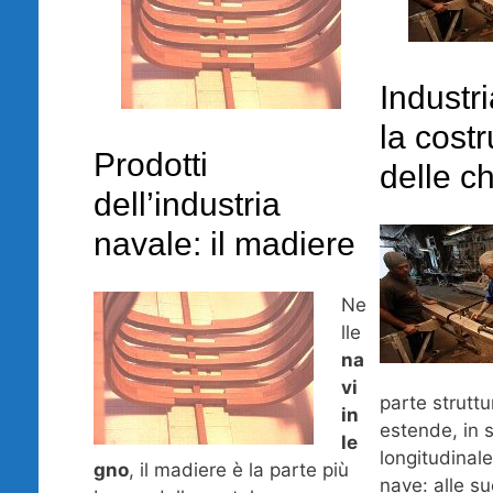
Industr
la cost
Prodotti
delle ch
dell’industria
navale: il madiere
Ne
lle
na
vi
parte struttu
in
estende, in 
le
longitudinale
gno
, il madiere è la parte più
nave: alle s