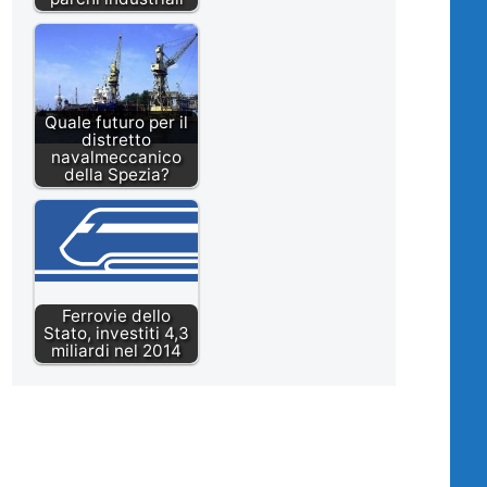
Quale futuro per il
distretto
navalmeccanico
della Spezia?
Ferrovie dello
Stato, investiti 4,3
miliardi nel 2014