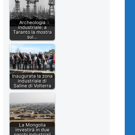
Archeologia
industriale: a
Taranto la mostra
sui…
Inaugurata la zona
industriale di
Saline di Volterra
La Mongolia
investirà in due
parchi industriali