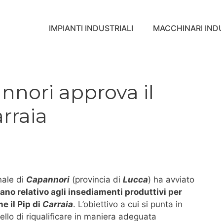
IMPIANTI INDUSTRIALI
MACCHINARI INDU
nnori approva il
rraia
nale di
Capannori
(provincia di
Lucca
) ha avviato
iano relativo agli insediamenti produttivi per
e il Pip di
Carraia
. L’obiettivo a cui si punta in
llo di riqualificare in maniera adeguata