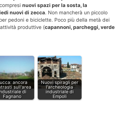
ricompresi
nuovi spazi per la sosta, la
iedi nuovi di zecca
. Non mancherà un piccolo
per pedoni e biciclette. Poco più della metà dei
ttività produttive (
capannoni, parcheggi, verde
ucca: ancora
Nuovi spiragli per
trasti sull'area
l'archeologia
industriale di
industriale di
Fagnano
Empoli