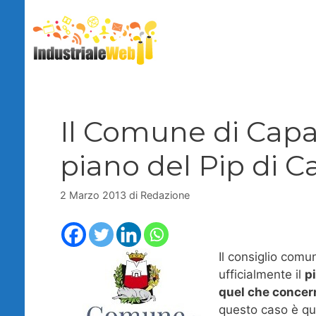
Vai
al
contenuto
Il Comune di Capa
piano del Pip di Ca
2 Marzo 2013
di
Redazione
Il consiglio comu
ufficialmente il
p
quel che concern
questo caso è que