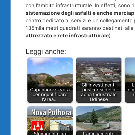
con l’ambito infrastrutturale. In effetti, sono 
sistemazione degli asfalti e anche marciap
centro dedicato ai servizi e un collegamento 
135mila metri quadrati saranno destinati alle a
attrezzato e rete infrastrutturale
).
Leggi anche:
Gli investimenti
L
Capannori: si vota
post-crisi della
con
per riqualificare
Zona Industriale
l'area…
Udinese
Slovacchia, un
L'ampliamento