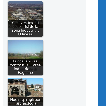
Gli investimenti
post-crisi della
Zona Industriale
Udinese
Lucca: ancora
contrasti sull'area
industriale di
Fagnano
Nuovi spiragli per
l'archeologia