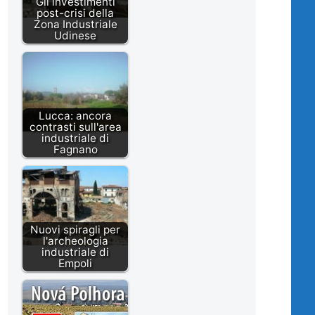
Gli investimenti
post-crisi della
Zona Industriale
Udinese
Lucca: ancora
contrasti sull'area
industriale di
Fagnano
Nuovi spiragli per
l'archeologia
industriale di
Empoli