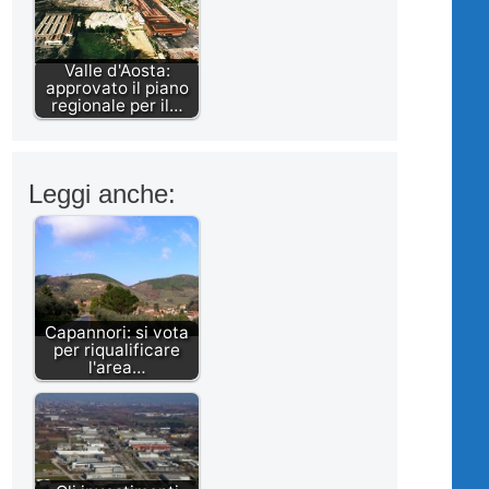
Valle d'Aosta:
approvato il piano
regionale per il…
Leggi anche:
Capannori: si vota
per riqualificare
l'area…