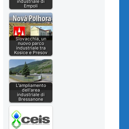
industriale di
Empoli
Slovacchia, un
nuovo parco
industriale tra
Kosice e Presov
L'ampliamento
dell'area
industriale di
Bressanone