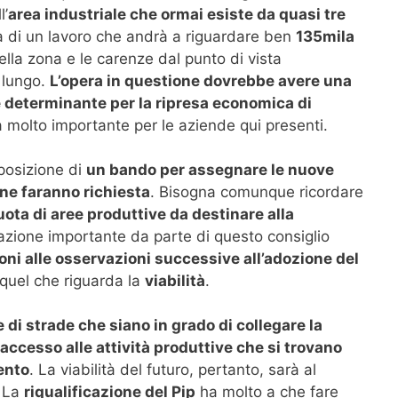
l’
area industriale che ormai esiste da quasi tre
tta di un lavoro che andrà a riguardare ben
135mila
ella zona e le carenze dal punto di vista
 lungo.
L’opera in questione dovrebbe avere una
e determinante per la ripresa economica di
à molto importante per le aziende qui presenti.
posizione di
un bando per assegnare le nuove
 ne faranno richiesta
. Bisogna comunque ricordare
uota di aree produttive da destinare alla
vazione importante da parte di questo consiglio
ni alle osservazioni successive all’adozione del
r quel che riguarda la
viabilità
.
 di strade che siano in grado di collegare la
accesso alle attività produttive che si trovano
ento
. La viabilità del futuro, pertanto, sarà al
. La
riqualificazione del Pip
ha molto a che fare