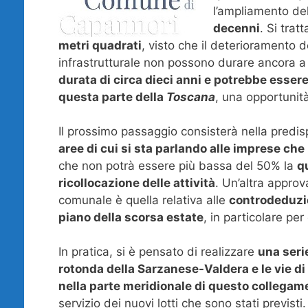
l’ampliamento del
decenni
. Si tra
metri quadrati
, visto che il deterioramento d
infrastrutturale non possono durare ancora a
durata di circa dieci anni e potrebbe esser
questa parte della
Toscana
, una opportunit
Il prossimo passaggio consisterà nella predis
aree di cui si sta parlando alle imprese che
che non potrà essere più bassa del 50% la
q
ricollocazione delle attività
. Un’altra appro
comunale è quella relativa alle
controdeduzio
piano della scorsa estate
, in particolare pe
In pratica, si è pensato di realizzare
una serie
rotonda della Sarzanese-Valdera e le vie di 
nella parte meridionale di questo collegam
servizio dei nuovi lotti che sono stati previsti