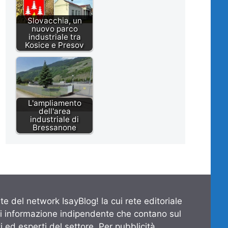
Slovacchia, un
nuovo parco
industriale tra
Kosice e Presov
L'ampliamento
dell'area
industriale di
Bressanone
te del network IsayBlog! la cui rete editoriale
di informazione indipendente che contano sul
 ed esperti del settore. Per pubblicità,