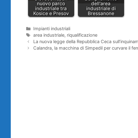
nuovo parco
dell'area
industriale tra
industriale di
Kosice e Presov
Bressanone
Categorie
Impianti industriali
Tag
area industriale
,
riqualificazione
La nuova legge della Repubblica Ceca sull’inquinam
Calandra, la macchina di Simpedil per curvare il fer