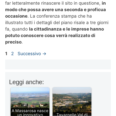
far letteralmente rinascere il sito in questione,
in
modo che possa avere una seconda e proficua
occasione
. La conferenza stampa che ha
illustrato tutti i dettagli del piano risale a tre giorni
fa, quando
la cittadinanza e le imprese hanno
potuto conoscere cosa verrà realizzato di
preciso
.
Pagina
Pagina
1
2
Successivo
→
Leggi anche:
A Massarosa nasce
un innovativo
Tavarnelle Val di