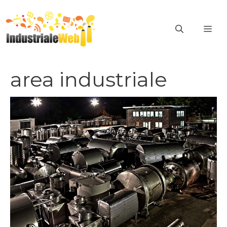
Vai
al
ME
contenuto
area industriale